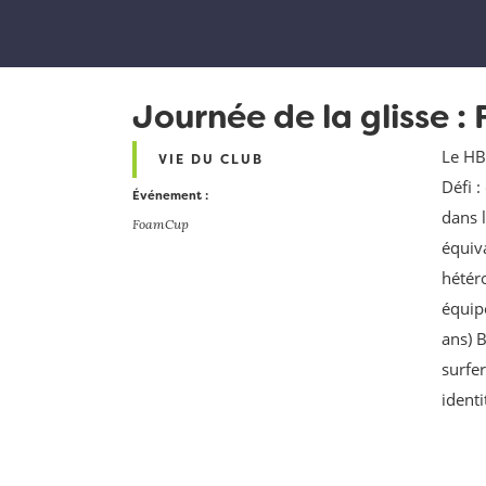
Journée de la glisse : 
Le HB
VIE DU CLUB
Défi 
Événement :
dans l
FoamCup
équiv
hétér
équip
ans) 
surfe
identi