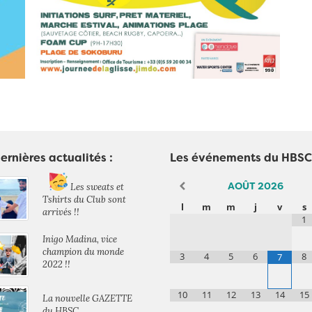
ernières actualités :
Les événements du HBSC
AOÛT
2026
Les sweats et
Tshirts du Club sont
l
m
m
j
v
s
arrivés !!
1
Inigo Madina, vice
champion du monde
3
4
5
6
8
7
2022 !!
10
11
12
13
14
15
La nouvelle GAZETTE
du HBSC