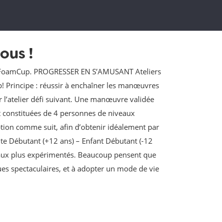
ous !
a FoamCup. PROGRESSER EN S’AMUSANT Ateliers
p! Principe : réussir à enchaîner les manœuvres
ur l’atelier défi suivant. Une manœuvre validée
 constituées de 4 personnes de niveaux
tion comme suit, afin d’obtenir idéalement par
lte Débutant (+12 ans) – Enfant Débutant (-12
vé aux plus expérimentés. Beaucoup pensent que
ues spectaculaires, et à adopter un mode de vie