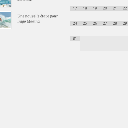
17
18
19
20
21
22
Une nouvelle étape pour
Inigo Madina
24
25
26
27
28
29
31