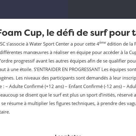
Foam Cup, le défi de surf pour t
ème
SC s’associe à Water Sport Center a pour cette 4
édition de l
: différentes manœuvres à réaliser en équipe pour accéder à la Cu
’ordre progressif avant les autres équipes afin de se qualifier po
aut à une étoile. S’ENTRAIDER EN PROGRESSANT Les équipes sont
ogènes. Les niveaux des participants sont demandés à leur inscrip
e : – Adulte Confirmé (+12 ans) – Enfant Confirmé (-12 ans) – Adu
Beaucoup se disent que le surf est plus un sport d’initiés, réser
r se résume à multiplier les figures techniques, à prendre des vag
taire.