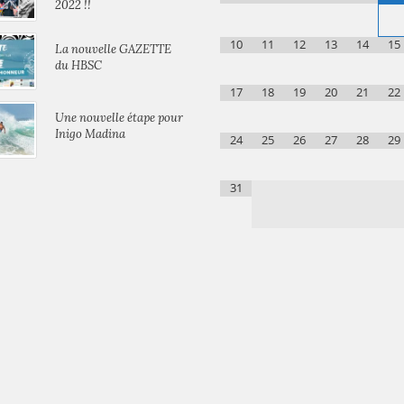
2022 !!
10
11
12
13
14
15
La nouvelle GAZETTE
du HBSC
17
18
19
20
21
22
Une nouvelle étape pour
Inigo Madina
24
25
26
27
28
29
31