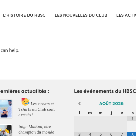
L’HISTOIRE DU HBSC
LES NOUVELLES DU CLUB
LES ACTI
 can help.
ernières actualités :
Les événements du HBSC
AOÛT
2026
Les sweats et
Tshirts du Club sont
l
m
m
j
v
s
arrivés !!
1
Inigo Madina, vice
champion du monde
3
4
5
6
7
8