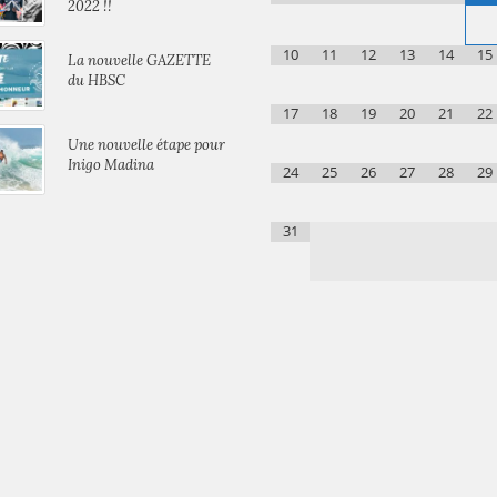
2022 !!
10
11
12
13
14
15
La nouvelle GAZETTE
du HBSC
17
18
19
20
21
22
Une nouvelle étape pour
Inigo Madina
24
25
26
27
28
29
31