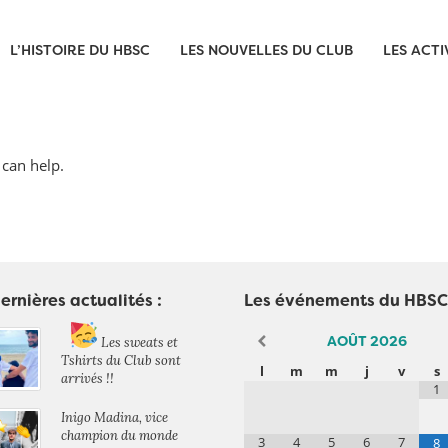
L’HISTOIRE DU HBSC
LES NOUVELLES DU CLUB
LES ACTI
 can help.
ernières actualités :
Les événements du HBSC
AOÛT
2026
Les sweats et
Tshirts du Club sont
l
m
m
j
v
s
arrivés !!
1
Inigo Madina, vice
champion du monde
3
4
5
6
7
8